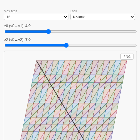
Max tess
Lock
e0 (v0→v1):
4.9
e2 (v0→v2):
7.0
PNG